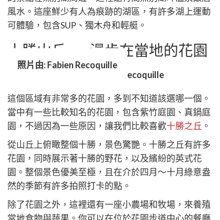
風水。這座鮮少有人為痕跡的湖區，有許多湖上運動
可體驗，包含SUP、獨木舟和輕艇。
十勝山丘——漫步在當地的花園
照片由: Fabien Recoquille
這個區域有非常多的花園，多到不知道該選哪一個。
當中有一些比較知名的花園，包含紫竹庭園、真鍋庭
園，不過因為一些原因，讓我們比較喜歡
十勝之丘
。
從山丘上俯瞰整個十勝，景色驚艷。十勝之丘有許多
花園，同時展示著十勝的野花，以及繽紛的英式花
園。整個景色優美至極，且在介於四月～十月綠意盎
然的季節有許多拍照打卡的點。
除了花園之外，這裡還有一座小農場和牧場，來養殖
當地食物與蔬果。你可以在位於花園步道中心的餐廳