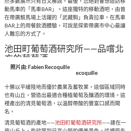
然多數展示只有日文解說。最後，您絕對會想造訪移
動馬車的「馬車BAR」。這座獨特的移動酒吧，由曾
在帶廣競馬場上活躍的「武藏駒」負責拉車。在馬車
BAR上的用餐飲酒體驗，可說是探索帶廣市中心最讓
人難忘的方式了。
池田町葡萄酒研究所——品嚐北
方的葡萄酒
照片由: Fabien Recoquille
十勝以平緩陸地而優於農業及蓄牧業，這個區域同時
也有山丘，營造出最適合種植葡萄及釀酒的環境。這
裡產出的清見葡萄酒，以溫醇帶酸的豐富口感而聞
名。
清見葡萄酒的產地——
池田町葡萄酒研究所
——建在一
座山丘上，能欣賞到日高山脈的優美景色。這裡原先