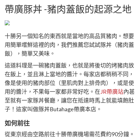
帶廣豚丼 -豬肉蓋飯的起源之地
十勝另一個知名的東西就是當地的高品質豬肉。想要
用簡單嚐鮮這裡的肉，我們推薦您試試豚丼（豬肉蓋
飯），簡單又美味。
這道料理是一碗豬肉蓋飯，也就是將後切的烤豬肉放
在飯上，並且淋上當地的醬汁。每家店都稍稍不同，
像是使用的豬肉部位（里肌肉對上排骨肉），或是使
用的醬汁，不果每一家都非常好吃。在
JR帶廣站
內甚
至就有一家豚丼餐廳，讓您在抵達時馬上就能填飽肚
子！這家叫做豚丼Butahage帶廣本店。
如何前往
從東京經由空路前往十勝帶廣機場需花費約90分鐘。