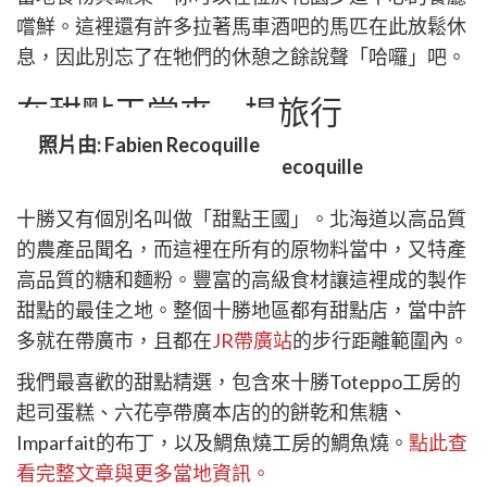
嚐鮮。這裡還有許多拉著馬車酒吧的馬匹在此放鬆休
息，因此別忘了在牠們的休憩之餘說聲「哈囉」吧。
在甜點天堂來一場旅行
照片由: Fabien Recoquille
十勝又有個別名叫做「甜點王國」。北海道以高品質
的農產品聞名，而這裡在所有的原物料當中，又特產
高品質的糖和麵粉。豐富的高級食材讓這裡成的製作
甜點的最佳之地。整個十勝地區都有甜點店，當中許
多就在帶廣市，且都在
JR帶廣站
的步行距離範圍內。
我們最喜歡的甜點精選，包含來十勝Toteppo工房的
起司蛋糕、六花亭帶廣本店的的餅乾和焦糖、
Imparfait的布丁，以及鯛魚燒工房的鯛魚燒。
點此查
看完整文章與更多當地資訊。