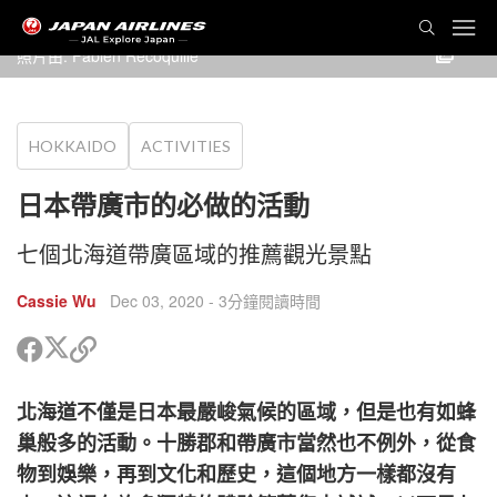
照片由: Fabien Recoquille
HOKKAIDO
ACTIVITIES
日本帶廣市的必做的活動
七個北海道帶廣區域的推薦觀光景點
Cassie Wu
Dec 03, 2020
- 3分鐘閱讀時間
分
分
複
享
享
製
到
到
鏈
北海道不僅是日本最嚴峻氣候的區域，但是也有如蜂
Twitter
Facebook
接
以
巢般多的活動。十勝郡和帶廣市當然也不例外，從食
分
cebook
物到娛樂，再到文化和歷史，這個地方一樣都沒有
享