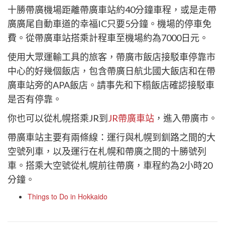
十勝帶廣機場距離帶廣車站約40分鐘車程，或是走帶
廣廣尾自動車道的幸福IC只要5分鐘。機場的停車免
費。從帶廣車站搭乘計程車至機場約為7000日元。
使用大眾運輸工具的旅客，帶廣市飯店接駁車停靠市
中心的好幾個飯店，包含帶廣日航北國大飯店和在帶
廣車站旁的APA飯店。請事先和下榻飯店確認接駁車
是否有停靠。
你也可以從札幌搭乘JR到
JR帶廣車站
，進入帶廣市。
帶廣車站主要有兩條線：運行與札幌到釧路之間的大
空號列車，以及運行在札幌和帶廣之間的十勝號列
車。搭乘大空號從札幌前往帶廣，車程約為2小時20
分鐘。
Things to Do in Hokkaido