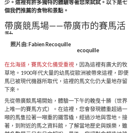
itter
少。這裡有許多獨特的體驗等著您來試試。以下是七
個我們推薦的食物和景點。
帶廣競馬場——帶廣市的賽馬活
動
照片由: Fabien Recoquille
在北海道，賽馬文化備受重視
，因為這裡有廣大的牧
草地。1900年代大量的幼馬從歐洲被帶來這裡，即便
馬已被現代機器所取代，這裡的馬文化仍大量地存留
下來。
先從帶廣競馬場開始，體驗一下午的輓曳十勝（世界
上唯一的賽馬方式）。在這裡，您會發現體重超過一
噸的馬隻拉著一噸重的鐵雪橇，經過沙地與雪地。接
著，到附近的馬之資料館，了解當地歷史與娛樂，雖