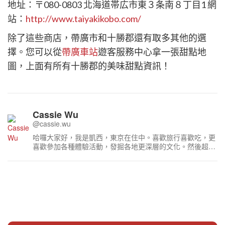
地址：〒080-0803 北海道帯広市東３条南８丁目1 網
站：
http://www.taiyakikobo.com/
除了這些商店，帶廣市和十勝郡還有取多其他的選
擇。您可以從​
帶廣車站
遊客服務中心拿一張甜點地
圖，上面有所有十勝郡的美味甜點資訊！
Cassie Wu
@cassie.wu
哈囉大家好，我是凱西，東京在住中。喜歡旅行喜歡吃，更
喜歡參加各種體驗活動，發掘各地更深層的文化。然後超級
喜歡迪士尼，沒事就會往東京迪士尼跑～