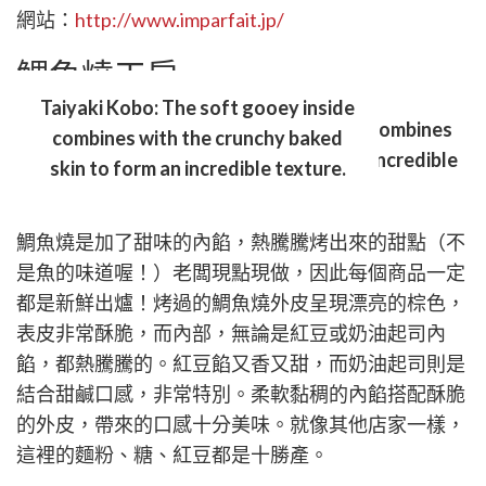
網站：
http://www.imparfait.jp/
鯛魚燒工房
Taiyaki Kobo: The soft gooey inside
combines with the crunchy baked
skin to form an incredible texture.
鯛魚燒是加了甜味的內餡，熱騰騰烤出來的甜點（不
是魚的味道喔！）老闆現點現做，因此每個商品一定
都是新鮮出爐！烤過的鯛魚燒外皮呈現漂亮的棕色，
表皮非常酥脆，而內部，無論是紅豆或奶油起司內
餡，都熱騰騰的。紅豆餡又香又甜，而奶油起司則是
結合甜鹹口感，非常特別。柔軟黏稠的內餡搭配酥脆
的外皮，帶來的口感十分美味。就像其他店家一樣，
這裡的麵粉、糖、紅豆都是十勝產。