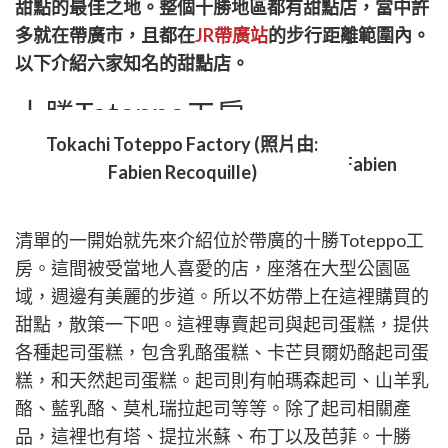
itter
甜點的最佳之地。整個十勝地區都有甜點店，當中許
多就在帶廣市，且都在
JR帶廣站
的步行距離範圍內。
以下介紹六家知名的甜點店。
十勝Toteppo工房
Tokachi Toteppo Factory (照片由:
Fabien Recoquille)
清單的一開始就先來介紹位於帶廣的十勝Toteppo工
房。這間被受當地人喜愛的店，座落在大型公園區
域，週邊有美麗的步道。所以不妨帶上在這裡購買的
甜點，散策一下吧。這裡專賣起司與起司蛋糕，提供
各種起司蛋糕，包含乳酪蛋糕、卡芒貝爾奶酪起司蛋
糕，和天然起司蛋糕。起司則有帕瑪森起司、山羊乳
酪、藍乳酪、莫札瑞拉起司等等。除了起司相關產
品，這裡也有塔、提拉米蘇、布丁以及芭菲。十勝