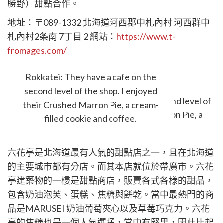
勝野）甜點合作。
地址：〒089-1332 北海道河西郡中札內村 河西群中
札內村2条南 7丁目 2 網站：
https://www.t-
fromages.com/
六花亭 帶廣本店
Rokkatei: They have a cafe on the
second level of the shop. I enjoyed
their Crushed Marron Pie, a cream-
filled cookie and coffee.
六花亭是北海道最有人氣的甜點店之一，且在北海道
的主要城市都有分店。而其本店就位於帶廣市。六花
亭建築物的一樓是甜點商店，販賣各式各樣的甜品，
包含奶油泡芙、蛋糕、焦糖與餅乾。當中最熱門的商
品是MARUSEI 奶油葡萄夾心以及草莓巧克力。六花
亭的焦糖也是一個人氣選擇，當中有堅果，因此比起