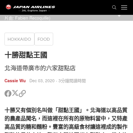
Cheesecake selection from Tokachi Toteppo Factory (照
片由: Fabien Recoquille)
HOKKAIDO
FOOD
十勝甜點王國
北海道帶廣市的六家甜點店
Cassie Wu
Dec 03, 2020
- 3分鐘閱讀時間
分
分
複
享
享
製
到
到
鏈
十勝又有個別名叫做「甜點王國」。北海道以高品質
Twitter
Facebook
接
以
的農產品聞名，而這裡在所有的原物料當中，又特產
分
cebook
高品質的糖和麵粉。豐富的高級食材讓這裡成的製作
享