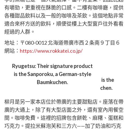
有嚼勁，更重視在酥脆的口感。二樓有咖啡廳，提供
各種甜品飲料以及一般的咖啡及茶飲。這個地點非常
適合來杯方送的飲料，順便從樓上大型窗戶往外看看
經過的人群。
地址：〒080-0012 北海道帶廣市西２条南９丁目６
網站：
https://www.rokkatei.co.jp/
柳月 大通本店
Ryugetsu: Their signature product
is the Sanporoku, a German-style
Baumkuchen.
柳月是另一家本店位於帶廣的主要甜點店。座落在帶
廣的大通上，除了有大型店面之外，還有室內用餐空
間。咖啡免費。這裡的招牌包含餅乾、麻糬、蛋糕和
巧克力。提拉米蘇泡芙和三方六——加了奶油和巧克