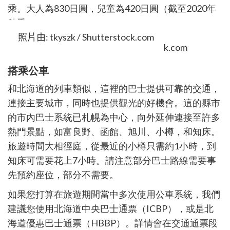
乘。大人為
830
日圓，兒童為
420
日圓（截至
2020
年
秋季）。
照片由: tkyszk / Shutterstock.com
搭乘公車
和北海道的列車類似，這裡的巴士提供可靠的交通，
連接主要城市，同時也提供觀光的好機會。這的縣市
的市
內巴士系統已札幌
為中心，向外延伸連接至許多
熱門景點，如富良野、函館、旭川、小樽，和知床。
旅遊時間大相徑庭，從最近的小樽只需約
1
小時，到
知床可需要花上
7
小時。請注意部分巴士路線需要事
先預約座位，部分不需要。
如果您打算在旅遊期間當中多次使用公車系統，我們
建議您使用北海道中央巴士通票（
ICBP
），或是北
海道優惠巴士通票（
HBBP
）。詳情會在交通通票段