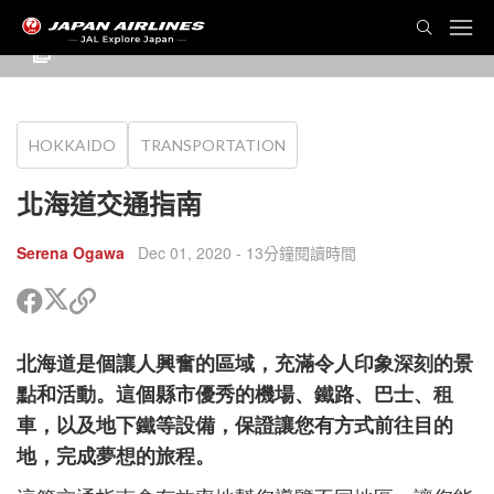
HOKKAIDO
TRANSPORTATION
北海道交通指南
Serena Ogawa
Dec 01, 2020
- 13分鐘閱讀時間
分
分
複
享
享
製
到
到
鏈
北海道是個讓人興奮的區域，充滿令人印象深刻的景
Twitter
Facebook
接
以
點和活動。這個縣市優秀的機場、鐵路、巴士、租
分
cebook
車，以及地下鐵等設備，保證讓您有方式前往目的
享
itter
地，完成夢想的旅程。