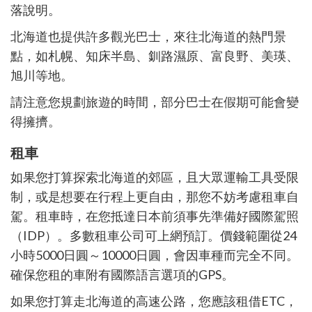
落
說明
。
北海道也提供許多觀光巴士，來往北海道的熱門景
點，如札幌、知床半島、釧路濕原、富良野、美瑛、
旭川等地。
請注意您規劃旅遊的時間，部分巴士在假期可能會變
得擁擠。
租車
如果您打算探索北海道的郊區，且大眾運輸工具受限
制，或是想要在行程上更自由，那您不妨考慮租車自
駕。租車時，在您抵達日本前須事先準備好國際駕照
（
IDP
）。多數租車公司可上網預訂。價錢範圍從
24
小時
5000
日圓～
10000
日圓，會因車種而完全不同。
確保您租的車附有國際語言選項的
GPS
。
如果您打算走北海道的高速公路，您應該租借
ETC
，