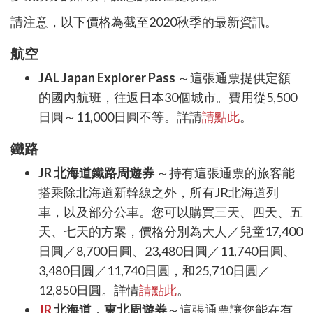
請注意，以下價格為截至
2020
秋季的最新資訊。
航空
JAL Japan Explorer Pass
～這張通票提供定額
的國
內航班，往返日本
30
個城市。費用從
5,500
日圓～
11,000
日圓不等。詳請
請點此
。
鐵路
JR
北海道鐵路周遊券
～持有這張通票的旅客能
搭乘除北海道新幹線之外，所有
JR
北海道列
車，以及部分公車。您可以購買三天、四天、五
天、七天的方案，價格分別為大人／兒童
17,400
日圓／
8,700
日圓、
23,480
日圓／
11,740
日圓、
3,480
日圓／
11,740
日圓，和
25,710
日圓／
12,850
日圓。詳情
請點此
。
JR
北海道．東北周遊券
～這張通票讓您能在有