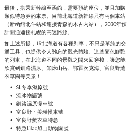
最後，搭乘新幹線至函館，需要預約座位，並且加購
類似特急券的車票。目前北海道新幹線只有兩個車站
（新函館北斗站和連接青森的木古
內站），
2030
年預
計開通連接札幌的高速路線。
如上述所提，
JR
北海道有各種列車，不只是單純的交
通工具，也提供令人難忘的觀光體驗。這些顏色鮮艷
的列車，在北海道不同的景觀之間來回穿梭，讓您能
欣賞到釧路濕原、知床山岳、鄂霍次克海、富良野薰
衣草園等美景！
SL
冬季濕原號
流冰物語號
釧路濕原慢車號
富良野・美瑛慢車號
富良野薰衣草特急
特急
Lilac
旭山動物園號