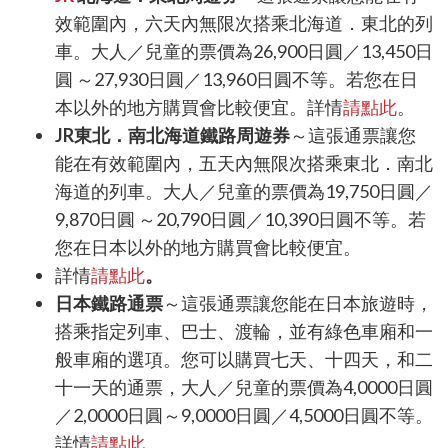
效範圍
內，六天內無限次搭乘北海道．東北的列
車。大人／兒童的票價
為
26,900
日圓／
13,450
日
圓
～
27,930
日圓／
13,960
日圓不等。若您在日
本以外的地方購買會比較便宜。詳情
請點此
。
JR
東北．南北海道鐵路周遊券
～這張通票讓您
能在有效範圍
內，五天內無限次搭乘東北．南北
海道的列車。
大人／兒童的票價為
19,750
日圓／
9,870
日圓
～
20,790
日圓／
10,390
日圓不等。若
您在日本以外的地方購買會比較便宜。
詳情
請點此
。
日本鐵路通票
～這張通票讓您能在日本旅遊時，
搭乘指定列車、巴士、渡輪，並有綠色車廂和一
般車廂的選項。您可以購買七天、十四天，和二
十一天的通票，大人／兒童的票價為
4,0000
日圓
／
2,0000
日圓～
9,0000
日圓／
4,5000
日圓不等。
詳情
請點此
。