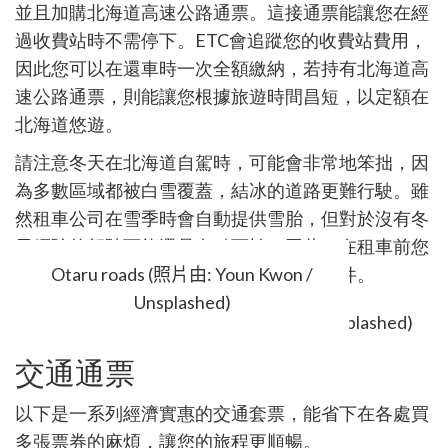
並且加購北海道高速公路通票。這接通票能讓您在經
過收費站時不需停下。
ETC
會追蹤您的收費站費用，
因此您可以在還車時一次全額繳納，若持有北海道高
速公路通票，則能讓您根據旅遊時間昌短，以定額在
北海道悠遊。
請注意冬天在北海道自駕時，可能會非常地笨拙，因
為多數區域都被白雪覆蓋，結冰的道路更難行駛。雖
然租車公司在雪季時會自動提供雪胎，但對於沒有冬
天經驗的駕駛可能還是有點可怕。因此，在租車前您
應該考慮旅遊時間，以及個人目的地的條件。
Otaru roads (照片由: Youn Kwon /
Unsplashed)
交通通票
以下是一系列經濟實惠的交通套票，能省下在各處買
多張票券的麻煩，讓您的旅程更順暢。