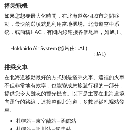
搭乘飛機
如果您想要最大化時間，在北海道各個城市之間移
動，最快的選項就是利用當地機場。北海道空中系
統，或簡稱
HAC
，有國
內線連接各個地區，如旭川、
函館、釧路和札幌等地
。
Hokkaido Air System (照片由: JAL)
搭乘火車
在北海道移動最好的方式則是搭乘火車。這裡的火車
不但非常地有效率，也能變成您旅遊行程的一部分，
提供您令人難忘的觀光機會。以下是主要在北海道境
內運行的路線，連接整個北海道，多數皆從札幌站發
車
。
札幌站
—
東室蘭站
—
函館站
札幌站
—
旭川站
—
網走站