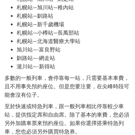
札幌站
—
旭川站
—
稚
內
站
札幌站
—
釧路站
札幌站
—
新千
歲機
場
札幌站
—
小樽站
—
長萬部站
札幌站
—
北海道醫療大學站
旭川站
—-
富良野站
釧路站
—-
網走站
瀧川站
—-
新得站
多數的一般列車，會停靠每一站，只需要基本車費，
且不用事先預約座位。但是您要注要，在尖峰時段可
能會沒有位子。
至於快速或特急列車，跟一般列車相比停靠較少車
站，提供指定席和自由席。除了基本的車費，您必須
另外加購車票來預約座位。如果你選擇搭乘特急列
車，您也必須另外購買特急券。