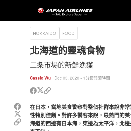
HOKKAIDO
FOOD
北海道的靈魂食物
二条市場的新鮮漁獲
Cassie Wu
Dec 03, 2020
- 1分鐘閱讀時間
分
分
複
享
享
製
到
到
鏈
分
在日本，當地美食警察對整個社群來說非常
Twitter
Facebook
接
享
分
以
性特別佳餚。對許多饕客來說，最熱門的美
到
享
分
複
Facebook
海道的西邊有日本海，東邊為太平洋，北邊
到
享
製
Twitter