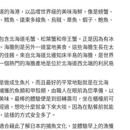
道的海港，以品嚐世界級的美味海鮮，像是螃蟹、
、鱈魚、遠東多線魚、烏賊、章魚、蝦子、鮑魚、
包含北海道毛蟹、松葉蟹和帝王蟹。正是因為有冰
。海膽則是另外一道當地美食。這些海膽生長在太
的佳餚。來自北海道北邊知床半島的海膽，是世界
一個熱門的海膽產地是位於北海道西北端的利尻島
是做成生魚片，而且最好的平常地點就是在北海
捕獲的魚類和甲殼類，由職人在眼前為您準備，以
美味。最棒的體驗便是到迴轉壽司，坐在櫃檯前可
經過，想吃什麼就拿下來大啖。因為在點餐前就能
，這樣的方式安全多了。
適合藉此了解日本的捕魚文化，並體驗早上的漁獲