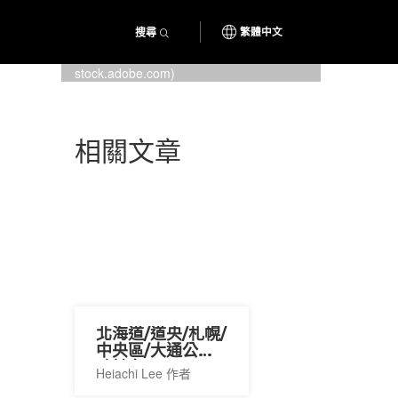
搜尋
繁體中文
Freshest Seafood, the soul food
of Hokkaido (Photo:
Tkyszk
/
stock.adobe.com)
相關文章
北海道/道央/札幌/
中央區/大通公園&
時計台
Heiachi Lee 作者