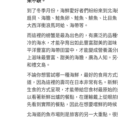
來不缺。
鏈
接
到了冬季月份，海鮮愛好者們紛紛來到北海
以
分
扇貝、海膽、鮭魚卵、鮭魚、鯡魚、比目魚
享
大西洋衝浪馬珂蛤、海帶等。
而這裡的螃蟹是最為出色的，有廣泛的品種
冷的海水，才能孕育出如此豐富甜美的滋味
平洋豐富的海帶田當中，才能變成營養滿分
上滋味最豐富、甜美的海膽，廣為人知。另
和禮文島。
不論你想嘗試哪一種海鮮，最好的食用方式
道，因為這裡的壽司在日本非常有名。新鮮
生食的方式呈現，才能帶給您食材最原始的
以看著新鮮出爐的餐點，在運輸戴上從眼前
先看到實際的餐點，因此在想要嚐鮮的時候
北海道的魚市場則是旅客的另一大重點。很