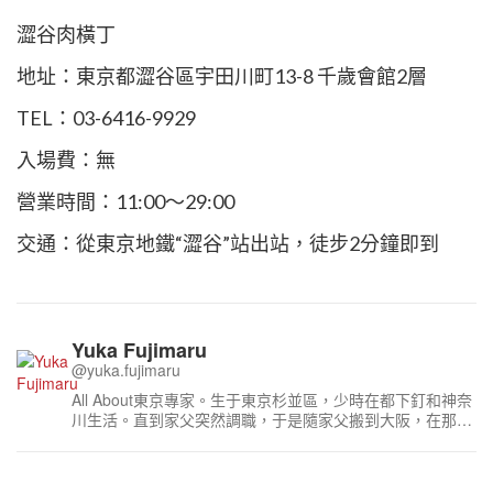
澀谷肉橫丁
地址：東京都澀谷區宇田川町13-8 千歲會館2層
TEL：03-6416-9929
入場費：無
營業時間：11:00～29:00
交通：從東京地鐵“澀谷”站出站，徒步2分鐘即到
Yuka Fujimaru
@yuka.fujimaru
All About東京專家。生于東京杉並區，少時在都下釘和神奈
川生活。直到家父突然調職，于是隨家父搬到大阪，在那裏
度過了初高中。在學校，每天都被同學追問“妳去過東京新
落成的……嗎”“什麽東西只有在東京才買得到？”之類的問
題；我開始站在大阪這個“外地”的立場上，強烈意識到東京