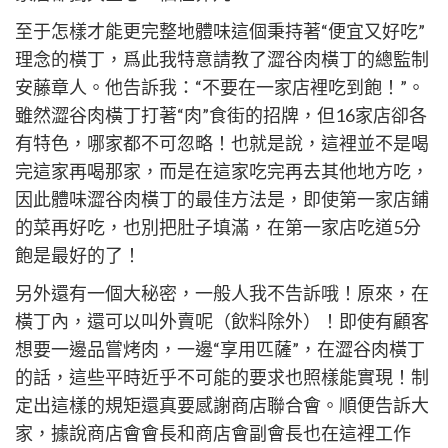
至于怎樣才能更完整地體味這個秉持著“便宜又好吃”
理念的橫丁，爲此我特意請教了澀谷肉橫丁的總監制
安藤章人。他告訴我：“不要在一家店裡吃到飽！”。
雖然澀谷肉橫丁打著“肉”食街的招牌，但16家店卻各
有特色，哪家都不可忽略！也就是說，這裡並不是喝
完這家再喝那家，而是在這家吃完再去其他地方吃，
因此體味澀谷肉橫丁的最佳方法是，即使第一家店鋪
的菜再好吃，也別把肚子填滿，在第一家店吃道5分
飽是最好的了！
另外還有一個大秘密，一般人我不告訴哦！原來，在
橫丁內，還可以叫外賣呢（飲料除外）！即使有顧客
想要一邊品嘗烤肉，一邊“享用匹薩”，在澀谷肉橫丁
的話，這些平時近乎不可能的要求也照樣能實現！制
定出這樣的規矩還真要感謝商店聯合會。順便告訴大
家，據說商店會會長和商店會副會長也在這裡工作