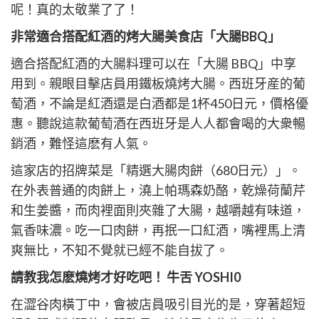
呢！真的太敬業了了！
非常適合搭配紅酒的烤大腸美食店「大腸BBQ」
適合搭配紅酒的大腸料理可以在「大腸 BBQ」中享
用到。親眼目擊店員用鐵板燒烤大腸。西班牙産的葡
萄酒，不論是紅酒還是白酒都是1杯450日元，價格優
惠。聽說這款葡萄酒在西班牙是人人都會喝的大衆暢
銷酒，難怪這麽有人氣。
這家店的招牌菜是「精選大腸肉餅（680日元）」。
在外表普通的肉餅上，澆上帕瑪森奶酪，乾燥荷蘭芹
和生姜醬，而肉裡面則夾雜了大腸，越嚼越有味道，
氣香味濃。吃一口肉餅，再抿一口紅酒，嘴裡馬上清
爽無比，不知不覺就已經不能自拔了。
請教我怎麽燒烤才好吃吧！ 牛舌 YOSHI0
在澀谷肉橫丁中，會被店員吸引目光的是，穿著超短