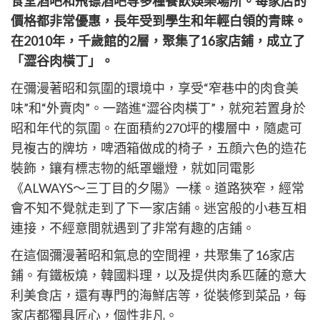
cebook
食堂酒吧和飛镖酒吧等多種餐飲娛樂場所。每家店的
享
itter
價格都非常優惠，長年受到學生和年輕白領的青睐。
在2010年，千歲館的2層，聚集了16家店鋪，成立了
「澀谷肉橫丁」。
在彌漫著昭和氛圍的環境中，享受“窄巷中的肉食美
味”和“外賣肉”。一踏進“澀谷肉橫丁”，就宛若置身於
昭和年代的氛圍。在面積約270坪的樓層中，隨處可
見複古的牌坊，啤酒箱做成的椅子，五顔六色的造花
裝飾，鑲有標志物的紙罩蠟燈，就如同電影
《ALWAYS～三丁目的夕陽》一樣。道路狹窄，經常
會不知不覺就走到了下一家店鋪。迷宮般的小巷互相
連接，不經意間就遇到了非常有趣的店鋪。
在這個彌漫著昭和氣息的空間裡，共聚集了16家店
鋪。有鐵板燒，韓國料理，以及提供肉系匹薩的意大
利美食店，還有專門的海鮮店等，從裝修到菜品，每
家店都獨具匠心，個性非凡。