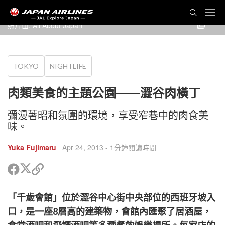
照片由: All About Japan
TOKYO
NIGHTLIFE
肉類美食的主題公園——澀谷肉橫丁
彌漫著昭和氛圍的環境，享受窄巷中的肉食美
味。
Yuka Fujimaru
Apr 24, 2013
- 1分鐘閱讀時間
分
分
複
享
享
製
到
到
鏈
「千歲會館」位於澀谷中心街中央部位的西班牙坡入
Twitter
Facebook
接
以
口，是一座8層高的建築物，會館內匯聚了居酒屋，
分