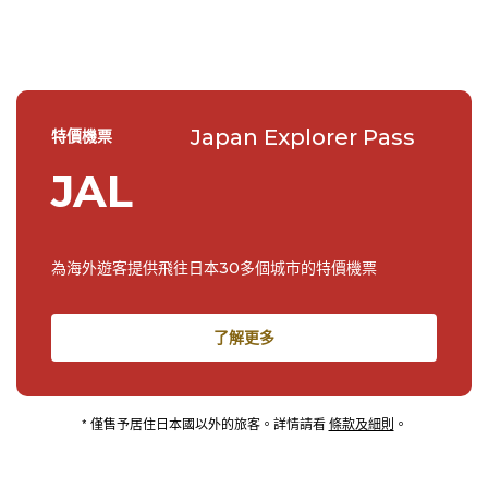
的與衆不同，而此前我對這壹點卻是渾然不覺...
Japan Explorer Pass
特價機票
JAL
為海外遊客提供飛往日本30多個城市的特價機票
了解更多
* 僅售予居住日本國以外的旅客。詳情請看
條款及細則
。