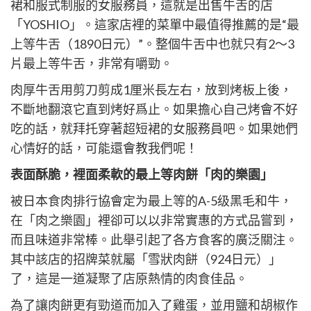
裙和服式制服的女服務員，這就是出售牛舌的店
「YOSHIO」。這家店裡的菜單中最值得推薦的是“最
上等牛舌（1890日元）”。整個牛舌中也就只有2～3
片最上等牛舌，非常有嚼勁。
肉厚牛舌用剪刀剪成1厘米長左右，放到烤板上後，
不斷地翻滾它直到烤好爲止。如果擔心自己烤會不好
吃的話，就拜托穿著超短裙的女服務員吧。如果她們
心情好的話，可能還會教我們呢！
表面酥脆，裡面柔軟的最上等肉餅「肉的樂園」
被日本食肉排行協會定为最上等的A-5级黑毛和牛，
在「肉之樂園」裡卻可以以非常實惠的方式品嘗到，
而且味道非常棒。此舉引起了各方食客的廣泛關注。
其中該店的招牌菜就屬「雪狀肉餅（924日元）」
了，這是一道凝聚了店原熱情的肉食佳品。
為了讓肉餅更有勁道而加入了雞蛋，並用鹽和胡椒作