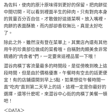
為佐料，使肉的原汁原味得到更好的保留。把肉餅從
中間切開，可以看到裡面半生的碎肉。只有對肉本身
的質量百分百自信，才敢做好這道菜啊。放入嘴裡，
肉餅的表面酥脆，而内部卻香软無比，真是太好吃
了。
除此之外，雖然沒有登在菜單上，其實店內還有其他
用牛的珍貴部位做成的菜肴哦。自稱對肉類美食非常
精通的“肉食者”們，一定要來這裡品嘗一下哦！
澀谷肉橫丁客流量最多的時間段，是從傍晚到晚上這
段時間，但是由於價格優惠，午餐時有空去的話更便
宜！有的店鋪還開到早上5點，如果想從午餐時間一
直“吃肉”直到第二天早上的話，這裡一定是你最好的
選擇，還等什麽呢，來澀谷中心街的肉橫丁美餐一頓
吧！
＜DATA＞