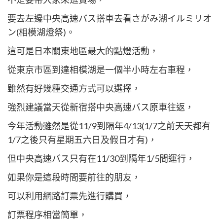
itter
要去左邊中央高速バス搭車去看さがみ湖イルミリオ
ン(相模湖燈祭)。
這可是日本關東地區最大的點燈活動，
從東京市區到達相模湖是一個半小時左右車程，
雖然有好幾種交通方式可以選擇，
強烈建議當天從新宿搭中央高速バス原車往返，
今年活動雖然是從11/9到隔年4/13(1/7之前天天都有
1/7之後只有星期五六日及假日才有)，
但中央高速バス只有在11/30到隔年1/5間運行，
如果你是這段時間要前往的朋友，
可以利用網路訂票先進行購買，
訂票程序相當簡單，