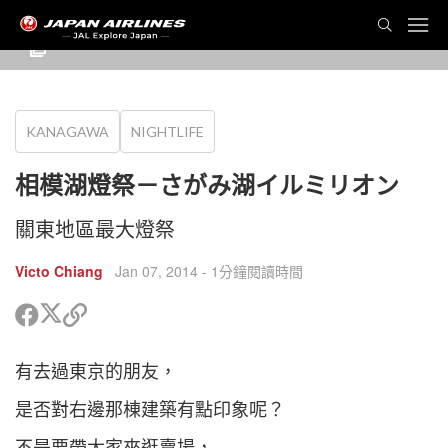
KANAGAWA
NIGHTLIFE
相模湖燈祭－さがみ湖イルミリオン
關東地區最大燈祭
Victo Chiang
Jan 07, 2014
- 1分鐘閱讀時間
分
分
複
享
享
製
到
到
鏈
有去過東京的朋友，
Twitter
Facebook
接
以
是否對右邊那棟建築有點印象呢？
分
cebook
享
不是要帶大家來逛賣場，