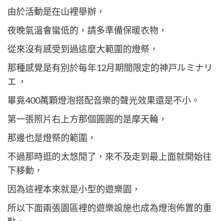
由於活動是在山裡舉辦，
夜晚氣溫會蠻低的，請多準備保暖衣物，
從來沒有感受到過這麼大範圍的燈祭，
那種感覺是有別於每年12月期間限定的神戸ルミナリ
エ ，
畢竟400萬顆燈泡搭配音樂的聲光效果還是不小。
第一張照片右上方那個圓圓的是摩天輪，
那邊也是燈祭的範圍，
不過那時逛的太悠閒了，來不及走到最上面就開始往
下移動，
因為這裡本來就是小型的遊樂園，
所以下面兩張園區裡的遊樂設施也成為燈泡佈置的重