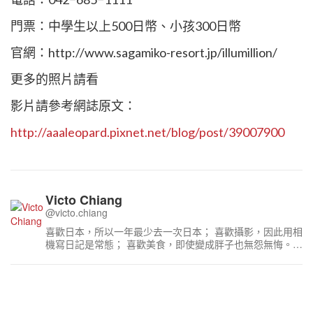
門票：中學生以上500日幣、小孩300日幣
官網：http://www.sagamiko-resort.jp/illumillion/
更多的照片請看
影片請參考網誌原文：
http://aaaleopard.pixnet.net/blog/post/39007900
Victo Chiang
@victo.chiang
喜歡日本，所以一年最少去一次日本； 喜歡攝影，因此用相
機寫日記是常態； 喜歡美食，即使變成胖子也無怨無悔。
隨著年紀增長，到日本自助旅遊的次數也越來越多， 無論荷
包就算再怎麼瘦，也要想辦法縮減預算去玩耍， 因此發生不
少讓人匪夷所思的趣事。 著作：京都．大阪．神戶．奈良
太雅出版社2012年9月出版 東京OUT 橫濱 箱根 鐮倉 江
之島 太雅出版社2014年6月出版