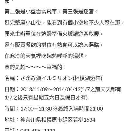
點，
第二張是小型雲霄飛車，第三張是迷宮。
逛完整座小山後，能看到有個小空地不少人聚在那，
原來主辦單位在這邊準備火爐讓遊客取暖，
還有販賣餐飲的攤位有熱食可以讓人選購，
在寒冷的天氣裡吃碗熱呼呼的湯麵，
真的是超～～～～幸福的！
名稱：さがみ湖イルミリオン(相模湖燈祭)
日期：2013/11/09～2014/04/13(1/7之前天天都有
1/7之後只有星期五六日及假日才有)
時間：17:00〜21:30 ※最終入場時間21:00
地址：神奈川県相模原市緑区若柳1634
電話：042−685−1111