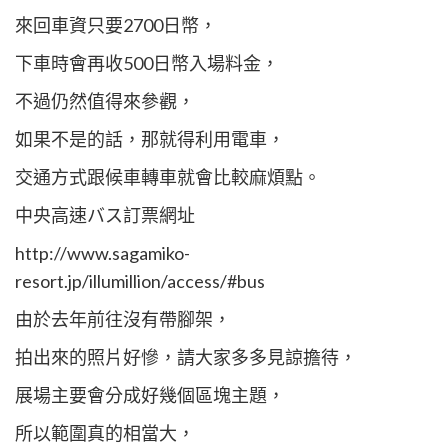
來回車資只要2700日幣，
下車時會再收500日幣入場料金，
不過仍然值得來參觀，
如果不是的話，那就得利用電車，
交通方式跟候車轉車就會比較麻煩點。
中央高速バス訂票網址
http://www.sagamiko-
resort.jp/illumillion/access/#bus
由於去年前往沒有帶腳架，
拍出來的照片好慘，請大家多多見諒擔待，
展場主要會分成好幾個區塊主題，
所以範圍真的相當大，