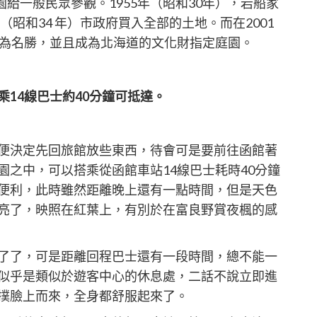
園給一般民眾參觀。1955年（昭和30年），岩船家
（昭和34 年）市政府買入全部的土地。而在2001
地為名勝，並且成為北海道的文化財指定庭園。
14線巴士約40分鐘可抵達。
便決定先回旅館放些東西，待會可是要前往函館著
之中，可以搭乘從函館車站14線巴士耗時40分鐘
便利，此時雖然距離晚上還有一點時間，但是天色
亮了，映照在紅葉上，有別於在富良野賞夜楓的感
了了，可是距離回程巴士還有一段時間，總不能一
似乎是類似於遊客中心的休息處，二話不說立即進
撲臉上而來，全身都舒服起來了。