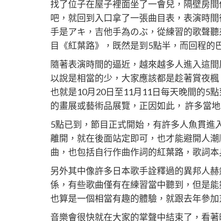
找了位子在屋子裡面坐了一會兒，隔壁房間
吧，就回到入口拿了一張曲目表，表演時間從5
手是アキ，吉他手為のぶ，從練習的歌聲聽
目《紅葉路》，既然是到5點半，而回程的巴
隨著表演時間的逼近，越來越多人進入這間
以說是相當的少，大家應該都是趁著賞夜楓
也就是10月20日至11月11日每天晚間的
的畫展或藝術品展覽，正因如此， 許多當
5點已到，節目正式開始，有許多人魚貫進
離開，就在後面站定即可，也才能避開人潮
曲，也包括自行作曲作詞的紅葉路，歌詞本
另外其中像許多日本歌手詮釋過的異邦人赫
係，有些歌曲僅有在練習當中聽到，但是能
也算是一個相當有趣的體驗，就跟去年參加
音樂會很快就在大家的掌聲中結束了，看著