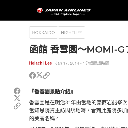
HOKKAIDO
NIGHTLIFE
函館 香雪園～MOMI-
Heiachi Lee
Jan 17, 2014
- 1分鐘閱讀時間
分
分
複
享
享
製
到
到
鏈
分
『香雪園景點介紹』
Twitter
Facebook
接
享
分
以
到
香雪園是在明治31年由當地的豪商岩船峯
享
分
複
Facebook
到
享
當知恩院貫主訪問該地時，看到此庭院多加
製
Twitter
鏈
的美麗名稱。
接