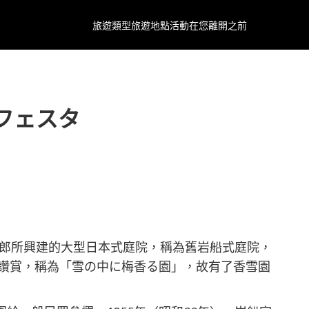
旅遊類型
旅遊地點
活動
在您離開之前
Gフェスタ
次郎所興建的大型日本式庭院，稱為舊岩船式庭院，
讚賞，稱為「雪の中に梅香る園」，故有了香雪園