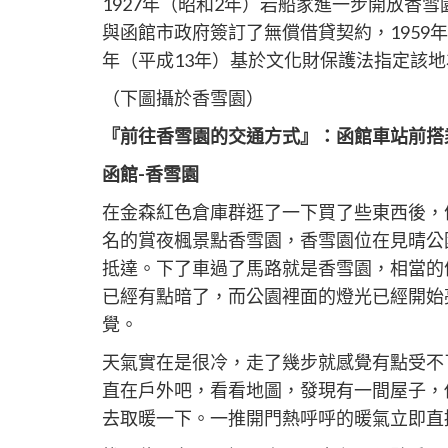
以
1927年（昭和2年）岩船家進一步開放香雪
分
與函館市政府簽訂了無償借貸契約，1959年
享
年（平成13年）基於文化財保護法指定該
（下圖攝於香雪園）
『前往香雪園的交通方式』：函館車站前搭乘
函館-香雪園
在金森紅色倉庫群逛了一下買了些東西後，
名的賞夜楓景點香雪園，香雪園位在見晴公園
抵達。下了車過了馬路就是香雪園，相當的
已經有點暗了，而公園裡面的燈光已經開始
覺。
天氣實在是很冷，走了幾步就感覺有點受不
直在戶外吧，看看地圖，發現有一間屋子，
去取暖一下。一推開門熱呼呼的暖氣立即直