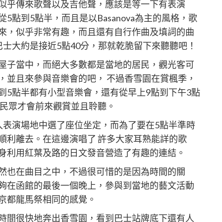
似乎傳來歌聲以及吉他聲，應該是等一下有表演
點到5點半，而且是以Basanova為主的風格，歌
來，似乎非常有趣，而且還有自行作曲及填詞的曲
士大約是接近5點40分，那就乾脆留下來聽聽吧！
屋子當中，而絕大多數都是當地的居民，觀光客可
，並且來參與音樂會的吧， 不過香雪園在賞楓季，
5點到5點半都有小型音樂會，還有從早上9點到下午3點
地民眾才會前來觀賞並且聆聽。
入表演場地中選了座位坐定，而為了要在5點半準時
順利離去。在這邊演唱了 許多大家耳熟能詳的歌
身利用紅葉及路的日文發音營造了有趣的連結。
然也在曲目之中，不過很可惜的是因為時間的關
夠在函館的最後一個晚上，參與到當地的藝文活動
京都龍馬祭相同的感覺。
時間很快地奔出香雪園，看到巴士站牌底下還有人