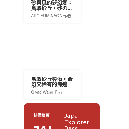
砂與風的夢幻鄉：
鳥取砂丘・砂の美
術館
ARC YUMINAGA 作者
鳥取砂丘與海，奇
幻又稀有的海邊沙
漠
Qiyao Wang 作者
Japan
特價機票
Explorer
Pass