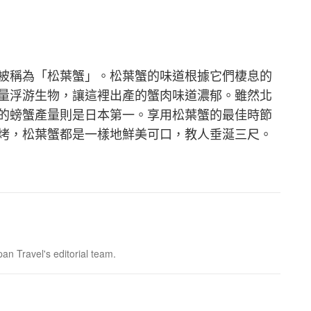
被稱為「松葉蟹」。松葉蟹的味道根據它們棲息的
量浮游生物，讓這裡出產的蟹肉味道濃郁。雖然北
的螃蟹產量則是日本第一。享用松葉蟹的最佳時節
烤，松葉蟹都是一樣地鮮美可口，教人垂涎三尺。
pan Travel's editorial team.