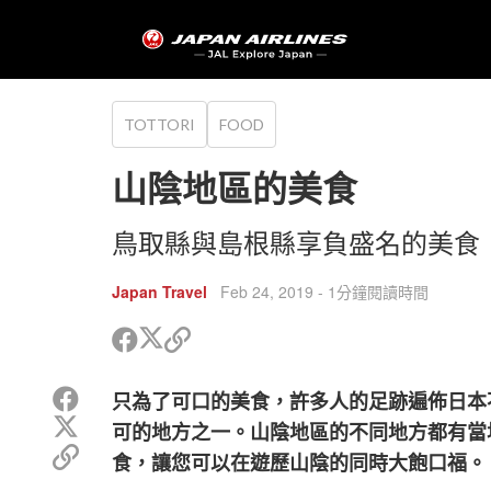
TOTTORI
FOOD
山陰地區的美食
鳥取縣與島根縣享負盛名的美食
Japan Travel
Feb 24, 2019
- 1分鐘閱讀時間
分
分
複
享
享
製
到
到
鏈
分
只為了可口的美食，許多人的足跡遍佈日本
Twitter
Facebook
接
享
分
以
可的地方之一。山陰地區的不同地方都有當
到
享
分
複
Facebook
食，讓您可以在遊歷山陰的同時大飽口福。
到
享
製
Twitter