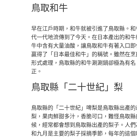
鏈
鳥取和牛
接
以
分
享
早在江戶時期，和牛就被引進了鳥取縣。和
代一代地流傳到了今天。在日本產出的和牛
牛中含有大量油酸，讓鳥取和牛有著入口即化
贏得了「日本最佳和牛」的稱號。雖然在烹
形式處理，鳥取縣的和牛涮涮鍋卻極為有名
正。
鳥取縣「二十世紀」梨
鳥取縣的「二十世紀」啤梨是鳥取縣出產的
梨，果肉鮮甜多汁，香脆可口，難怪鳥取縣
候，經常都會想到鳥取縣出產的梨子。人們
和九月是主要的梨子採摘季節，每年的這個