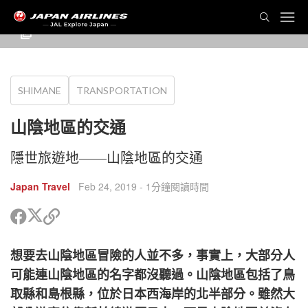
SHIMANE
TRANSPORTATION
山陰地區的交通
隱世旅遊地——山陰地區的交通
Japan Travel
Feb 24, 2019
- 1分鐘閱讀時間
分
分
複
享
享
製
到
到
鏈
想要去山陰地區冒險的人並不多，事實上，大部分人
Twitter
Facebook
接
以
可能連山陰地區的名字都沒聽過。山陰地區包括了鳥
分
cebook
取縣和島根縣，位於日本西海岸的北半部分。雖然大
享