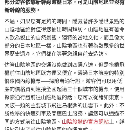
itter
部分遊客依靠新幹線遊歷日本，可是山陰地區並沒有
新幹線的服務。
不過，如果您有足夠的時間，隱藏著許多隱世景點的
山陰地區絕對值得您抽出時間拜訪。山陰地區有著令
人歎為觀止的自然景觀，獨特的當地文化，而且像大
部分的日本地區一樣，山陰地區也有著為數眾多的世
界歷史遺產，它們都在等著您親自前去造訪。
儘管山陰地區的交通沒能做到四通八達，但是搭乘飛
機前往山陰地區既方便又便宜。通過日本航空的特別
優惠國內線機票——探險者通行證，遊客們可以用低
廉的價格買到連接全國超過三十個城市的機票。使用
探索通行證前往山陰地區的話，您可以從諸如東京、
大阪一類的主要城市飛往島根縣的出雲市。此外，不
勝枚舉的快速列車及高速巴士服務，讓您可以通過不
同的方式前往山陰地區。
山陰旅遊的官方網站
上，詳
細地列出了前往山陰地區的交通方式。