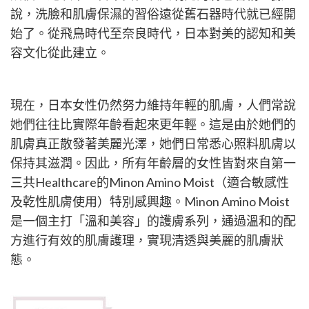
cebook
享
說，洗臉和肌膚保濕的習俗遠從舊石器時代就已經開
itter
始了。從飛鳥時代至奈良時代，日本對美的認知和美
容文化從此建立。
現在，日本女性仍然努力維持年輕的肌膚，人們常說
她們往往比實際年齡看起來更年輕。這是由於她們的
肌膚真正散發著美麗光澤，她們日常悉心照料肌膚以
保持其滋潤。因此，所有年齡層的女性皆對來自第一
三共Healthcare的Minon Amino Moist（適合敏感性
及乾性肌膚使用）特別感興趣。Minon Amino Moist
是一個主打「溫和美容」的護膚系列，通過溫和的配
方進行有效的肌膚護理，實現清透與美麗的肌膚狀
態。