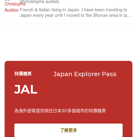
@christophe.audisio
French & Italian living in Japan, I have been traveling to
Japan every year until I moved to the Shonan area in late
2018. Coffee lover, I spend most of my free time looking
for the best cafes the area has to offer.
Japan Explorer Pass
特價機票
JAL
為海外遊客提供飛往日本30多個城市的特價機票
了解更多