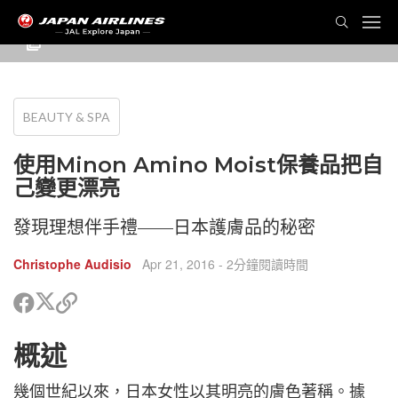
BEAUTY & SPA
使用Minon Amino Moist保養品把自
己變更漂亮
發現理想伴手禮——日本護膚品的秘密
Christophe Audisio
Apr 21, 2016
- 2分鐘閱讀時間
分
分
複
享
享
製
到
到
鏈
概述
Twitter
Facebook
接
以
分
幾個世紀以來，日本女性以其明亮的膚色著稱。據