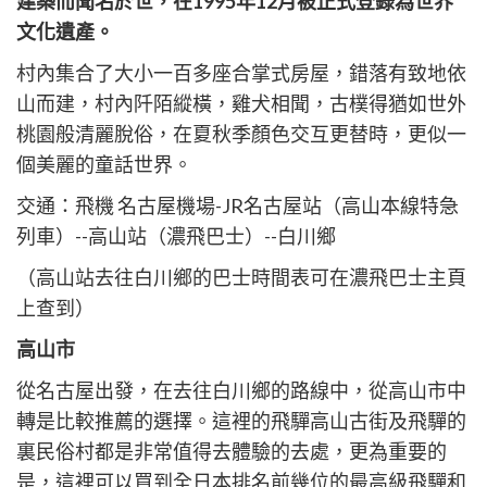
cebook
建築而聞名於世，在1995年12月被正式登錄為世界
享
itter
文化遺產。
村內集合了大小一百多座合掌式房屋，錯落有致地依
山而建，村內阡陌縱橫，雞犬相聞，古樸得猶如世外
桃園般清麗脫俗，在夏秋季顏色交互更替時，更似一
個美麗的童話世界。
交通：飛機 名古屋機場-JR名古屋站（高山本線特急
列車）--高山站（濃飛巴士）--白川鄉
（高山站去往白川鄉的巴士時間表可在濃飛巴士主頁
上查到）
高山市
從名古屋出發，在去往白川鄉的路線中，從高山市中
轉是比較推薦的選擇。這裡的飛驒高山古街及飛驒的
裏民俗村都是非常值得去體驗的去處，更為重要的
是，這裡可以買到全日本排名前幾位的最高級飛驒和