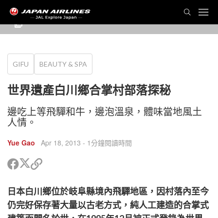
GIFU
BEAUTY & SPA
世界遺產白川鄉合掌村部落探秘
邊吃上等飛驒和牛，邊泡溫泉，體味當地風土
人情。
Yue Gao
Apr 18, 2013
- 1分鐘閱讀時間
分
分
複
享
享
製
到
到
鏈
日本白川鄉位於岐阜縣境內飛驒地區，因村落內至今
Twitter
Facebook
接
以
仍完好保存著大量以古老方式，純人工建造的合掌式
分