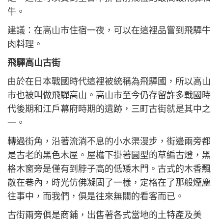
牛。
建議：在高山市住宿一夜，可以在這裡品嘗到飛驒牛
肉料理。
飛驒高山古街
由於在日本戰國時代這裡被統稱為飛驒國，所以高山
市也被叫做飛驒高山。高山市至今仍存留許多戰國時
代後期和江戶幕府時期的遺跡，三町古街就是其中之
一。
轉過街角，沿著流淌不息的小水渠漫步，街邊兩旁都
是古老的黑色木屋。屋檐下掛著圓型的草編古燈，黑
格木窗旁是僅有到脖子高的低矮木門。古式的木香飄
散在巷內，時光仿佛凝固了一樣，定格在了那般煙塵
往事中，而我們，俱是往來無關的看客而已。
古街兩旁俱是商鋪，出售著各式當地的土特產及美