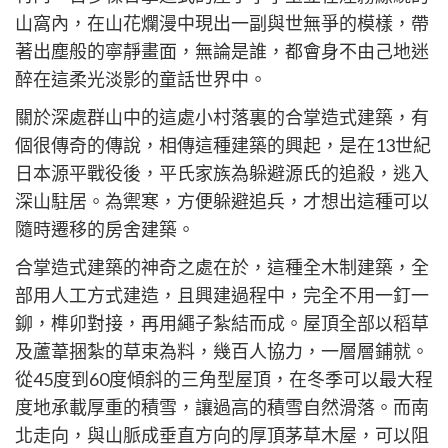
山窩內，在山花爛漫中現出一副與世無爭的模樣，帶
著出塵般的寧靜畫面，無論是誰，都會身不由己地迷
醉在這柔光淡影的童話世界中。
關於深處群山中的這處小村落裏的合掌造式建築，有
個很傳奇的傳說，相傳這種建築的興起，是在13世紀
日本源平戰役後，平氏家族為躲避源氏的追殺，逃入
深山駐居。為禦寒，方便躲避追兵，才想出這種可以
隨時遷移的房舍建築。
合掌造式建築的神奇之處在於，這種全木制建築，全
部用人工方式建造，且興建過程中，完全不用一釘一
鉚，榫卯對接，再用繩子紮結而成。屋頂全部以稻草
及蘆葦捆紮的草束為料，幾百人協力，一層層鋪就。
從45度到60度傾斜的三角型屋頂，在冬季可以最大程
度地承載厚重的積雪，讓過高的積雪自然滑落。而南
北走向，與山脈成垂直方向的厚頂茅草木屋，可以阻