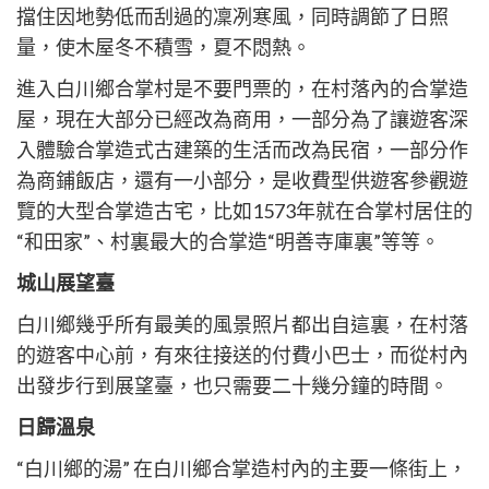
擋住因地勢低而刮過的凜冽寒風，同時調節了日照
量，使木屋冬不積雪，夏不悶熱。
進入白川鄉合掌村是不要門票的，在村落內的合掌造
屋，現在大部分已經改為商用，一部分為了讓遊客深
入體驗合掌造式古建築的生活而改為民宿，一部分作
為商鋪飯店，還有一小部分，是收費型供遊客參觀遊
覽的大型合掌造古宅，比如1573年就在合掌村居住的
“和田家”、村裏最大的合掌造“明善寺庫裏”等等。
城山展望臺
白川鄉幾乎所有最美的風景照片都出自這裏，在村落
的遊客中心前，有來往接送的付費小巴士，而從村內
出發步行到展望臺，也只需要二十幾分鐘的時間。
日歸溫泉
“白川鄉的湯” 在白川鄉合掌造村內的主要一條街上，