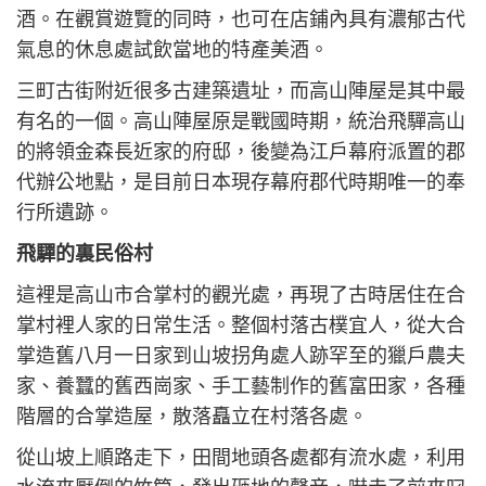
酒。在觀賞遊覽的同時，也可在店鋪內具有濃郁古代
氣息的休息處試飲當地的特產美酒。
三町古街附近很多古建築遺址，而高山陣屋是其中最
有名的一個。高山陣屋原是戰國時期，統治飛驒高山
的將領金森長近家的府邸，後變為江戶幕府派置的郡
代辦公地點，是目前日本現存幕府郡代時期唯一的奉
行所遺跡。
飛驒的裏民俗村
這裡是高山市合掌村的觀光處，再現了古時居住在合
掌村裡人家的日常生活。整個村落古樸宜人，從大合
掌造舊八月一日家到山坡拐角處人跡罕至的獵戶農夫
家、養蠶的舊西崗家、手工藝制作的舊富田家，各種
階層的合掌造屋，散落矗立在村落各處。
從山坡上順路走下，田間地頭各處都有流水處，利用