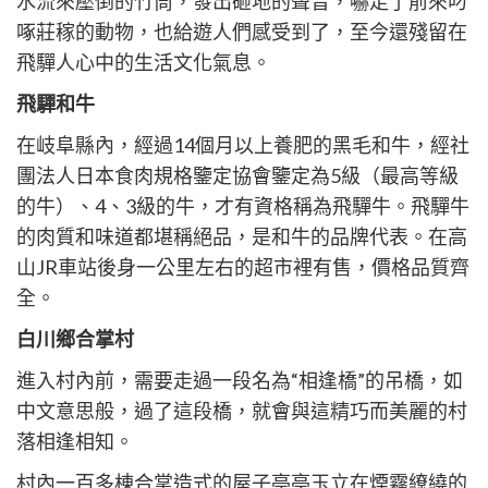
水流來壓倒的竹筒，發出砸地的聲音，嚇走了前來叼
啄莊稼的動物，也給遊人們感受到了，至今還殘留在
飛驒人心中的生活文化氣息。
飛驒和牛
在岐阜縣內，經過14個月以上養肥的黑毛和牛，經社
團法人日本食肉規格鑒定協會鑒定為5級（最高等級
的牛）、4、3級的牛，才有資格稱為飛驒牛。飛驒牛
的肉質和味道都堪稱絕品，是和牛的品牌代表。在高
山JR車站後身一公里左右的超市裡有售，價格品質齊
全。
白川鄉合掌村
進入村內前，需要走過一段名為“相逢橋”的吊橋，如
中文意思般，過了這段橋，就會與這精巧而美麗的村
落相逢相知。
村內一百多棟合掌造式的屋子亭亭玉立在煙霧繚繞的