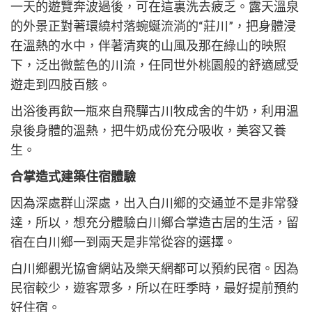
一天的遊覽奔波過後，可在這裏洗去疲乏。露天溫泉
的外景正對著環繞村落蜿蜒流淌的“莊川”，把身體浸
在溫熱的水中，伴著清爽的山風及那在綠山的映照
下，泛出微藍色的川流，任同世外桃園般的舒適感受
遊走到四肢百骸。
出浴後再飲一瓶來自飛驒古川牧成舍的牛奶，利用溫
泉後身體的溫熱，把牛奶成份充分吸收，美容又養
生。
合掌造式建築住宿體驗
因為深處群山深處，出入白川鄉的交通並不是非常發
達，所以，想充分體驗白川鄉合掌造古居的生活，留
宿在白川鄉一到兩天是非常從容的選擇。
白川鄉觀光協會網站及樂天網都可以預約民宿。因為
民宿較少，遊客眾多，所以在旺季時，最好提前預約
好住宿。