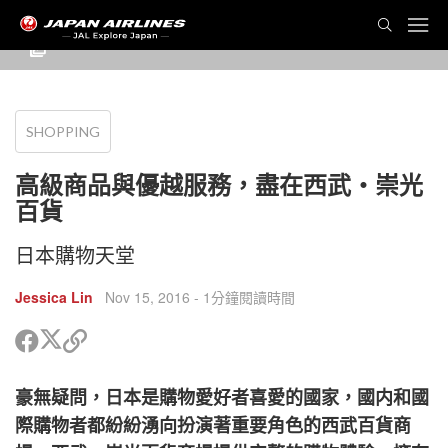
SHOPPING
高級商品與優越服務，盡在西武・崇光
百貨
日本購物天堂
Jessica Lin
Nov 15, 2016
- 1分鐘閱讀時間
分
分
複
享
享
製
到
到
鏈
豪無疑問，日本是購物愛好者喜愛的國家，國内和國
Twitter
Facebook
接
以
際購物者都紛紛湧向扮演著重要角色的西武百貨商
分