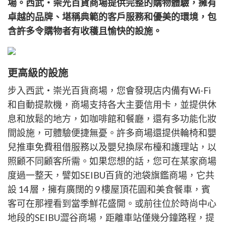
cebook
場。西武・崇光百貨商場提供完整的購物體驗，擁有
享
itter
卓越的品牌、堪稱典範的客戶服務和優美的環境，包
含許多令購物者有收穫且愉快的設施。
更高級的設施
步入西武・崇光百貨商場，您會發現店内備有Wi-Fi
和自動提款機，商場支持各大主要信用卡，並提供休
息和放鬆的地方，如咖啡館和餐廳，還有多功能化妝
間設施，可體驗便捷無憂。許多商場還提供輪椅和嬰
兒推車免費租借服務以及嬰兒換尿布檯和護理站，以
照顧不同顧客所需。如果您想的話，您可在某家商場
度過一整天，譬如SEIBU百貨的池袋旗鑑商場，它共
設 14 層，擁有廣闊的 9 樓屋頂花園和美食餐車，賓
客可在那裡看到當季鮮花盛開。或前往位於時尚中心
地段的SEIBU澀谷商場，距離車站僅幾分鐘路程，提