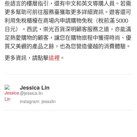
些語言的樓層指引，還有中文和英文導購人員。若需
更多幫助可前往服務臺獲取更多詳細資訊。遊客還可
利用免稅櫃檯在商場内申請購物免稅（稅前滿 5000
日元）。西武・崇光百貨深明顧客服務之道，亦能滿
足熱愛購物的顧客，讓您在購物旅程中獲得時尚、優
質又美觀的產品之餘，也為您營造優越的消費體驗。
更多資訊，請點擊
這裡
。
Jessica Lin
@jessica.lin
instagram: jessxlin