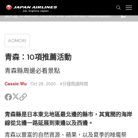
照片由: © Aomori Tourism and Convention Association
AOMORI
青森：10項推薦活動
青森縣周邊必看景點
Cassie Wu
Oct 28, 2020
- 4分鐘閱讀時間
分
分
複
享
享
製
到
到
鏈
青森縣是日本東北地區最北邊的縣市，其寬闊的海岸
Twitter
Facebook
接
以
線從北邊一路延展到東邊以及西邊。
分
cebook
享
青森以豐富的自然資源、蘋果，以及夏季的睡魔祭