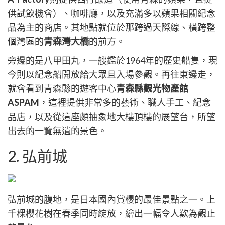
供試飲機會）、咖啡廳，以及充滿多以蘋果相關紀念
品為主的商店。其地點就位於那跨過天際線、橫跨整
個灣區的
青森灣大橋
的前方。
旁邊的是八甲田丸，一艘鑑於1964年的歷史船隻，現
今則以紀念船開放給大眾且入場參觀。再往東邊走，
就會看到青森縣的遊客中心
青森縣觀光物產館
ASPAM
，這裡提供非常多的藝術、職人手工、紀念
品店，以及從這座頗抽象地大樓頂樓的展望台，所望
出去的一覽無遺的景色。
2. 弘前城
弘前城的腹地，是日本國內賞櫻的最佳景點之一。上
千棵櫻花樹在春季同時綻放，繪出一幅令人歎為觀止