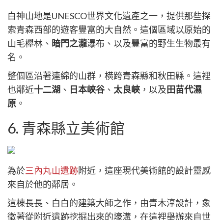
白神山地是UNESCO世界文化遺產之一，提供那些探
索青森西部的遊客豐富的大自然。這個區域以原始的
山毛櫸林、
暗門之瀧
瀑布、以及豐富的野生生物最有
名。
整個區沿著連綿的山群，橫跨青森縣和秋田縣。這裡
也鄰近
十二湖
、
日本峽谷
、
太良峽
，以及
田苗代濕
原
。
6. 青森縣立美術館
為於
三內丸山遺跡
附近，這座現代美術館的設計靈感
來自於他的鄰居。
這棟長長、白白的建築大師之作，由青木淳設計，象
徵著從附近遺跡挖掘出來的壕溝，在這裡舉辦來自世