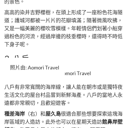
的景色。
高高的染井吉野櫻樹，在頭上形成了一座粉色花海隧
道；護城河都被一片片的花瓣填滿；隨著微風吹拂，
又是一幅美麗的櫻吹雪模樣。年輕情侶們划著小船穿
過粉色的河流，經過岸邊的枝垂櫻時，還得時不時低
下身子呢。
3. 八戶
照片由: Aomori Travel
八戶有非常寬闊的海岸線，讓人能在朝市或是獨特夜
生活文化的屋台村品嘗到新鮮海產。八戶的當地人永
遠都非常親切，且歡迎遊客。
種差海岸
（右）和
屋久島
很適合那些想要探索這塊海
岸區域的人造訪。此外也可以在星期天造訪
館鼻岸壁