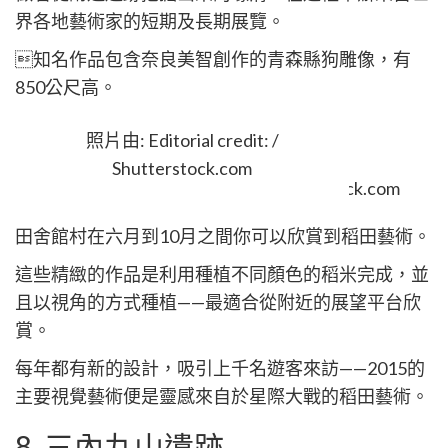
界各地藝術家的短期及長期展覽。
知名作品包含奈良美智創作的青森縣狗雕像，有
850公尺高。
7. 稻田藝術
照片由: Editorial credit: /
Shutterstock.com
田舍館村在六月到10月之間你可以欣賞到稻田藝術。
這些精緻的作品是利用種植不同顏色的稻米完成，並
且以視角的方式種植——最適合從附近的展望平台欣
賞。
每年都有新的設計，吸引上千名遊客來訪——2015的
主要視覺藝術便是靈感來自於星際大戰的稻田藝術。
8. 三內丸山遺跡