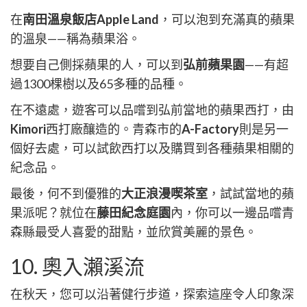
在
南田溫泉飯店Apple Land
，可以泡到充滿真的蘋果
的溫泉——稱為蘋果浴。
想要自己側採蘋果的人，可以到
弘前蘋果園
——有超
過1300棵樹以及65多種的品種。
在不遠處，遊客可以品嚐到弘前當地的蘋果西打，由
Kimori
西打廠釀造的。青森市的
A-Factory
則是另一
個好去處，可以試飲西打以及購買到各種蘋果相關的
紀念品。
最後，何不到優雅的
大正浪漫喫茶室
，試試當地的蘋
果派呢？就位在
藤田紀念庭園
內，你可以一邊品嚐青
森縣最受人喜愛的甜點，並欣賞美麗的景色。
10. 奧入瀨溪流
在秋天，您可以沿著健行步道，探索這座令人印象深