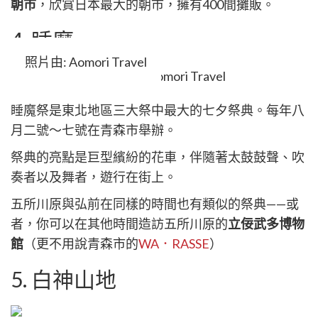
朝市
，欣賞日本最大的朝市，擁有400間攤販。
4. 睡魔
照片由: Aomori Travel
睡魔祭是東北地區三大祭中最大的七夕祭典。每年八
月二號～七號在青森市舉辦。
祭典的亮點是巨型繽紛的花車，伴隨著太鼓鼓聲、吹
奏者以及舞者，遊行在街上。
五所川原與弘前在同樣的時間也有類似的祭典——或
者，你可以在其他時間造訪五所川原的
立佞武多博物
館
（更不用說青森市的
WA．RASSE
）
5. 白神山地