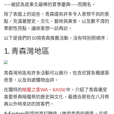
itter
——被認為是東北最棒的夏季慶典——而聞名。
除了表面上的這些，青森還有許多令人意想不到的景
點，充滿著歷史、文化、藝術與美食，以及數不清的
季節性亮點，讓旅客想一訪再訪。
以下是我們的10項青森推薦活動，沒有特別照順序：
1. 青森灣地區
青森灣地區有許多活動可以進行，包含欣賞各種建築
奇景，以及到處購物血拼。
在獨特的
睡魔之家WA・RASSE
中，介紹了青森備受
喜愛祭典睡魔祭的歷史與文化，最適合那些在八月祭
典以外時來訪的旅客們。
A-Factory
則提供西打釀造（使用青森的蘋果，且提